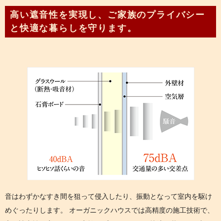
高い遮音性を実現し、ご家族のプライバシー
ORGANIC HOUSE
と快適な暮らしを守ります。
苅田建設工業
資料請求・お問い合わせ
音はわずかなすき間を狙って侵入したり、振動となって室内を駆け
めぐったりします。 オーガニックハウスでは高精度の施工技術で、