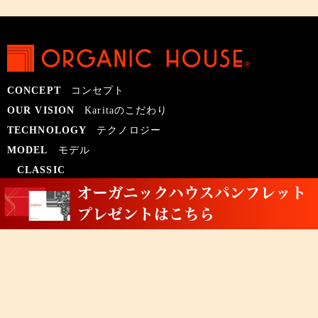
CONCEPT
コンセプト
OUR VISION
Karitaのこだわり
TECHNOLOGY
テクノロジー
MODEL
モデル
CLASSIC
KEYSTONE
OAK PARK
OACS#T
OACS#P
LUXURY
JOHN RATTENBURY
AZALEA