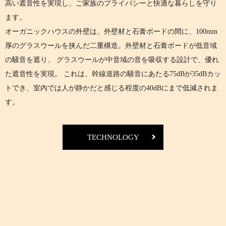
高い遮音性を実現し、ご家族のプライバシーと快適な暮らしを守り
ます。
オーガニックハウスの外壁は、外壁材と石膏ボードの間に、100mm
厚のグラスウールを挟んだ二重構造。外壁材と石膏ボードが低音域
の騒音を遮り、 グラスウールが中音域の音を吸収する設計で、優れ
た遮音性を実現。 これは、幹線道路の騒音にあたる75dBが35dBカッ
トでき、室内では人が静かだと感じる程度の40dBにまで低減されま
す。
TECHNOLOGY