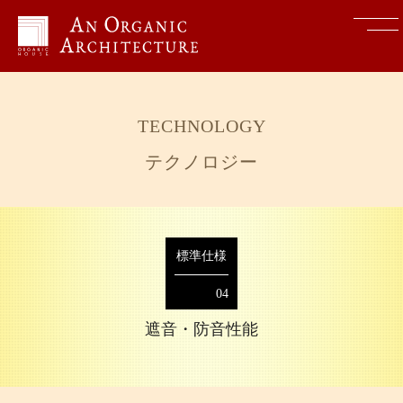
TOP
トップ
CONCEPT
コンセプト
TECHNOLOGY
テクノロジー
OUR VISION
Karitaのこだわり
MODEL
モデル
標準仕様
04
TECHNOLOGY
テクノロジー
遮音・防音性能
COMPANY
会社概要